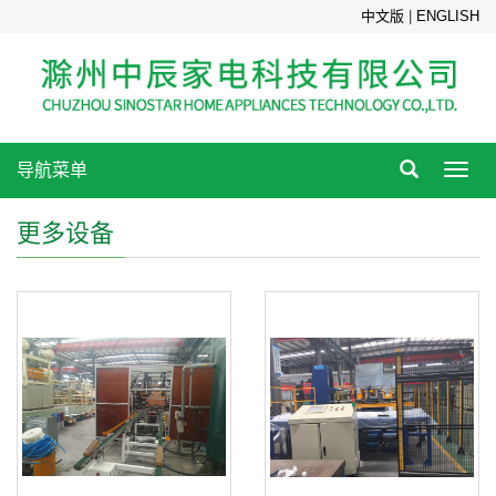
中文版
|
ENGLISH
导航菜单
Toggl
navig
更多设备